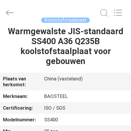
JIANGSU
MITTEL
STEEL
INDUSTRIAL
LIMITED.
Koolstofstaalplaat
All
Rights
Reserved.
Warmgewalste JIS-standaard
HUIS
SS400 A36 Q235B
PRODUCTEN
koolstofstaalplaat voor
gebouwen
ONGEVEER
ONS
Plaats van
China (vasteland)
herkomst:
FABRIEKSREIS
Merknaam:
BAOSTEEL
Certificering:
ISO / SGS
KWALITEITSCONTROLE
Modelnummer:
SS400