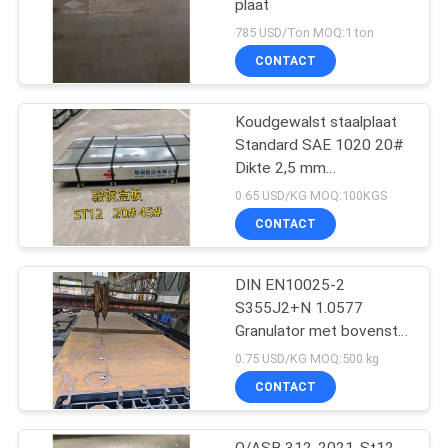
plaat
785 USD/Ton MOQ:1 ton
CONTACT
Koudgewalst staalplaat
Standard SAE 1020 20#
Dikte 2,5 mm
1250*2500mm
0.65 USD/KG MOQ:100KGS
CONTACT
DIN EN10025-2
S355J2+N 1.0577
Granulator met bovenste
behuizing Stalen plaat
0.75 USD/KG MOQ:500 kg
12*1524*6096mm
CONTACT
Q/ASB 312-2021-St12-