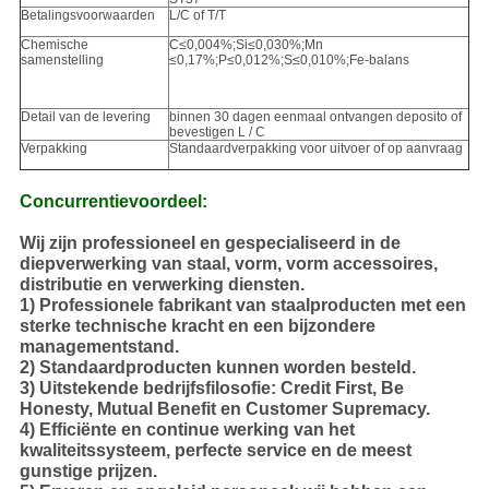
Betalingsvoorwaarden
L/C of T/T
Chemische
C≤0,004%;Si≤0,030%;Mn
samenstelling
≤0,17%;P≤0,012%;S≤0,010%;Fe-balans
Detail van de levering
binnen 30 dagen eenmaal ontvangen deposito of
bevestigen L / C
Verpakking
Standaardverpakking voor uitvoer of op aanvraag
Concurrentievoordeel:
Wij zijn professioneel en gespecialiseerd in de
diepverwerking van staal, vorm, vorm accessoires,
distributie en verwerking diensten.
1) Professionele fabrikant van staalproducten met een
sterke technische kracht en een bijzondere
managementstand.
2) Standaardproducten kunnen worden besteld.
3) Uitstekende bedrijfsfilosofie: Credit First, Be
Honesty, Mutual Benefit en Customer Supremacy.
4) Efficiënte en continue werking van het
kwaliteitssysteem, perfecte service en de meest
gunstige prijzen.