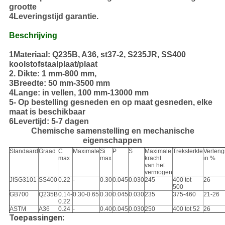
grootte
4Leveringstijd garantie.
Beschrijving
1Materiaal: Q235B, A36, st37-2, S235JR, SS400
koolstofstaalplaat/plaat
2. Dikte: 1 mm-800 mm,
3Breedte: 50 mm-3500 mm
4Lange: in vellen, 100 mm-13000 mm
5- Op bestelling gesneden en op maat gesneden, elke
maat is beschikbaar
6Levertijd: 5-7 dagen
Chemische samenstelling en mechanische
eigenschappen
Standaard
Graad
C
Maximale
Si
P
S
Maximale
Treksterkte
Verleng
max
max
kracht
in %
van het
vermogen
JISG3101
SS400
0.22
-
0.30
0.045
0.030
245
400 tot
26
500
GB700
Q235B
0.14-
0.30-0.65
0.30
0.045
0.030
235
375-460
21-26
0.22
ASTM
A36
0.24
-
0.40
0.045
0.030
250
400 tot 52
26
Toepassingen: