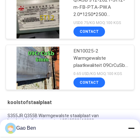
m-FB-PT.A-PW.A
2.0*1250*2500
koudgewalst staalplaat
USD0.75/KG MOQ:100 KGS
CONTACT
EN10025-2
Warmgewalste
plaatkwaliteit 09CrCuSb
ND-staal
0.65 USD/KG MOQ:100 KGS
Cortenstaalplaat
CONTACT
Zwavelzuur
Dauwpuntcorrosie
koolstofstaalplaat
S355JR Q355B Warmgewalste staalplaat van
laagkoolstoflegeringsstaal 35*2500*10000mm
Gao Ben
Warmgewalste plaat van koolstofstaal van kwaliteit S45C 45#
SAE1045 Aisi 1045 10 - 200 mm