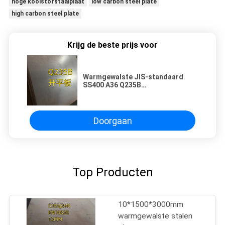
hoge koolstofstaalplaat
low carbon steel plate
high carbon steel plate
Krijg de beste prijs voor
Warmgewalste JIS-standaard
SS400 A36 Q235B
koolstofstaalplaat voor
gebouwen
Doorgaan
Top Producten
10*1500*3000mm
warmgewalste stalen