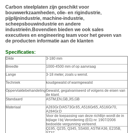
Carbon steelplaten zijn geschikt voor
bouwwerkzaamheden, olie- en rigindustrie,
pijplijnindustrie, machine-industrie,
scheepsbouwindustrie en andere
industrieën.Bovendien bieden we ook sales
executives en engineering team voor het geven van
de producten informatie aan de klanten
Specificaties:
Dikte
3-180 mm
Breedte
1000-4500 mm of op aanvraag
Lange
3-18 meter, zoals u wenst.
Techniek
koudgewalst of warmgewalst
Oppervlaktebehandeling
Gewalst, gegalvaniseerd of volgens de eisen van
de klant.
Standaard
ASTM,EN,GB,JIS,GB
Materiaal
A283Gr.D/A573Gr.65, A516Gr65, A516Gr70,
A284Gr.D
Voor de toepassing van deze richtlijn wordt de in
bijlage I bij Verordening (EG) nr. 1907/2006
bedoelde vergunning verleend.
Q195, Q235, Q345, SS400, ASTM A36, E235B,
ST37