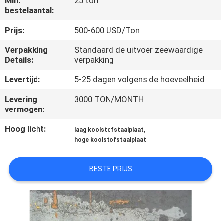
Min.
25 ton
CONTACTEER
bestelaantal:
ONS
Prijs:
500-600 USD/Ton
Verpakking
Standaard de uitvoer zeewaardige
NIEUWS
Details:
verpakking
Levertijd:
5-25 dagen volgens de hoeveelheid
GEVALLEN
Levering
3000 TON/MONTH
vermogen:
COMPANY
Hoog licht:
,
NEWS
laag koolstofstaalplaat
hoge koolstofstaalplaat
SITEMAP
BESTE PRIJS
PRIVACY
POLICY