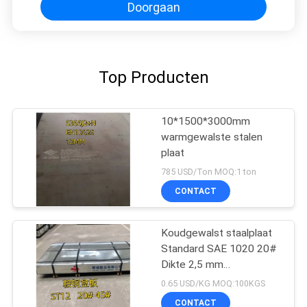
Doorgaan
Top Producten
10*1500*3000mm
warmgewalste stalen
plaat
785 USD/Ton MOQ:1 ton
CONTACT
Koudgewalst staalplaat
Standard SAE 1020 20#
Dikte 2,5 mm
1250*2500mm
0.65 USD/KG MOQ:100KGS
CONTACT