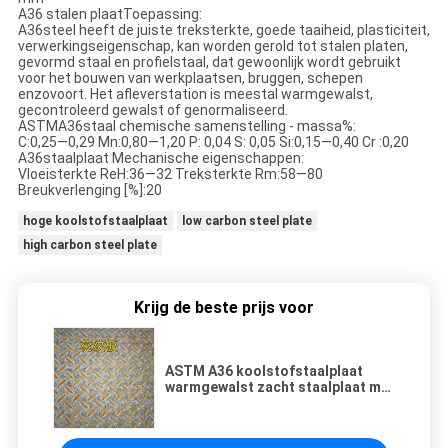
A36 stalen plaatToepassing:
A36steel heeft de juiste treksterkte, goede taaiheid, plasticiteit,
verwerkingseigenschap, kan worden gerold tot stalen platen,
gevormd staal en profielstaal, dat gewoonlijk wordt gebruikt
voor het bouwen van werkplaatsen, bruggen, schepen
enzovoort. Het afleverstation is meestal warmgewalst,
gecontroleerd gewalst of genormaliseerd.
ASTMA36staal chemische samenstelling - massa%:
C:0,25—0,29 Mn:0,80—1,20 P: 0,04 S: 0,05 Si:0,15—0,40 Cr :0,20
A36staalplaat Mechanische eigenschappen:
Vloeisterkte ReH:36—32 Treksterkte Rm:58—80
Breukverlenging [%]:20
hoge koolstofstaalplaat
low carbon steel plate
high carbon steel plate
Krijg de beste prijs voor
ASTM A36 koolstofstaalplaat
warmgewalst zacht staalplaat met
kaarten 8*1500*6000MM