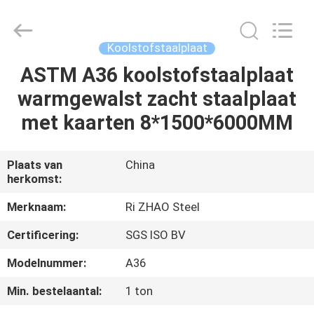
JIANGSU
MITTEL
STEEL
INDUSTRIAL
LIMITED.
Koolstofstaalplaat
All
Rights
Reserved.
ASTM A36 koolstofstaalplaat
HUIS
warmgewalst zacht staalplaat
PRODUCTEN
met kaarten 8*1500*6000MM
ONGEVEER
Plaats van
China
herkomst:
ONS
Merknaam:
Ri ZHAO Steel
FABRIEKSREIS
Certificering:
SGS ISO BV
Modelnummer:
A36
KWALITEITSCONTROLE
Min. bestelaantal:
1 ton