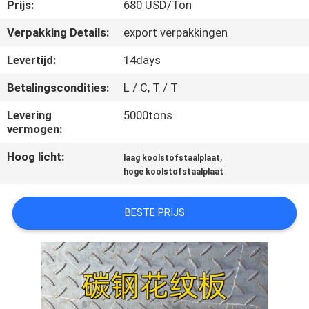
CONTACTEER
Prijs:
680 USD/Ton
ONS
Verpakking Details:
export verpakkingen
Levertijd:
14days
NIEUWS
Betalingscondities:
L / C, T / T
GEVALLEN
Levering
5000tons
vermogen:
Hoog licht:
,
COMPANY
laag koolstofstaalplaat
hoge koolstofstaalplaat
NEWS
BESTE PRIJS
SITEMAP
PRIVACY
POLICY