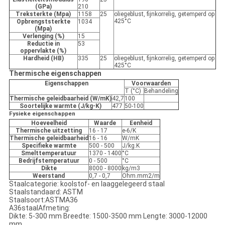
(GPa)
210
Treksterkte (Mpa)
1158
25
oliegeblust, fijnkorrelig, getemperd op
425°C
Opbrengststerkte
1034
(Mpa)
Verlenging (%)
15
Reductie in
53
oppervlakte (%)
Hardheid (HB)
335
25
oliegeblust, fijnkorrelig, getemperd op
425°C
Thermische eigenschappen
Eigenschappen
Voorwaarden
T (°C)
Behandeling
Thermische geleidbaarheid (W/mK)
42,7
100
Soortelijke warmte (J/kg-K)
477
50-100
Fysieke eigenschappen
Hoeveelheid
Waarde
Eenheid
Thermische uitzetting
16 - 17
e-6/K
Thermische geleidbaarheid
16 - 16
W/mK
Specifieke warmte
500 - 500
J/kg.K
Smelttemperatuur
1370 - 1400
°C
Bedrijfstemperatuur
0 - 500
°C
Dikte
8000 - 8000
kg/m3
Weerstand
0,7 - 0,7
Ohm.mm2/m
Staalcategorie: koolstof- en laaggelegeerd staal
Staalstandaard: ASTM
Staalsoort:ASTMA36
A36staalAfmeting:
Dikte: 5-300 mm Breedte: 1500-3500 mm Lengte: 3000-12000
mm