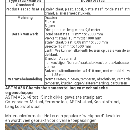
Type staalkwaliteit
Koolstofstaal:
Standaard
Productiespecificaties
Stalen plaat, plaat, spoel, platte staaf, ronde staaf, str
draad, allerlei smeedstukken.
Mchining
Draaien
Frezen
Slijpen
Diepgatboren: lengte max 9,8 meter.
Bereik van werk
Rond staafstaal: 1 mm tot 2000 mm
Vierkant staal: 10 mm tot 1000 mm
stalen plaat/plaat: 0,08 mm tot 800 mm
Breedte: 10 mm tot 1500 mm
Lenth: We kunnen elke lenth leveren op basis van de e
de klant.
Smeden: Assen met
flanken/pijpen/buizen/naaktslakken/donuts/kubusse
vormen
Buizen: buitendiameter: φ4-410 mm, met wanddikte va
van 1-35 mm.
Warmtebehandeling
Normaliseren, gloeien, temperen, afschrikken, verhard
temperen, kruiden, oppervlakteverharding, carbureren
ASTM A36 Chemische samenstelling en mechanische
eigenschappen
ASTM A36, >8 tot 15 inch dikke, gewalste staalplaat
Categorieën: Metaal; Ferrometaal; ASTM-staal; Koolstofstaal;
Laag koolstofstaal
Materiaalinformatie: Het is een populaire "werkpaard"-kwaliteit
en wordt veel gebruikt voor diverse toepassingen.