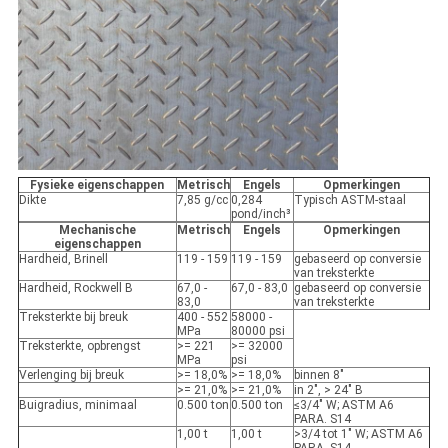
Fysieke eigenschappen
Metrisch
Engels
Opmerkingen
Dikte
7,85 g/cc
0,284
Typisch ASTM-staal
pond/inch³
Mechanische
Metrisch
Engels
Opmerkingen
eigenschappen
Hardheid, Brinell
119 - 159
119 - 159
gebaseerd op conversie
van treksterkte
Hardheid, Rockwell B
67,0 -
67,0 - 83,0
gebaseerd op conversie
83,0
van treksterkte
Treksterkte bij breuk
400 - 552
58000 -
MPa
80000 psi
Treksterkte, opbrengst
>= 221
>= 32000
MPa
psi
Verlenging bij breuk
>= 18,0%
>= 18,0%
binnen 8"
>= 21,0%
>= 21,0%
in 2", > 24" B
Buigradius, minimaal
0.500 ton
0.500 ton
≤3/4" W; ASTM A6
PARA. S14
1,00 t
1,00 t
>3/4 tot 1" W; ASTM A6