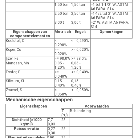
PARA. S14
1,50 ton
1,50 ton
>1 tot 1-1/2" W; ASTM
A6 PARA. S14
2,50 ton
2,50 ton
>1-1/2 tot 2" W; ASTM
A6 PARA. S14
3,00 t
3,00 t
>2" W; ASTM A6 PARA.
S14
Eigenschappen van
Metrisch
Engels
Opmerkingen
componentelementen
Koolstof, C
<=
<= 0,290%
0,290%
Koper, Cu
>=
>= 0,020%
0,020%
Ijzer, Fe
>= 98,0%
>= 98,0%
Mangaan, Mn
0,85 -
0,85 -
1,20%
1,20%
Fosfor, P
<=
<= 0,040%
0,040%
Silicium, Si
0,15 -
0,15 -
0,40%
0,40%
Zwavel, S
<=
<= 0,050%
0,050%
Mechanische eigenschappen
Eigenschappen
Voorwaarden
T
Behandeling
(°C)
Dichtheid (×1000
7,7-
25
kg/m3)
8,03
Poisson-ratio
0,27-
25
0,30
Elasticiteitsmodulus
190-
25