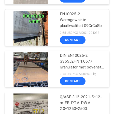
EN10025-2
Warmgewalste
plaatkwaliteit 09CrCuSb
ND-staal
0.65 USD/KG MOQ:100 KGS
Cortenstaalplaat
CONTACT
Zwavelzuur
Dauwpuntcorrosie
DIN EN10025-2
S355J2+N 1.0577
Granulator met bovenste
behuizing Stalen plaat
0.75 USD/KG MOQ:500 kg
12*1524*6096mm
CONTACT
Q/ASB 312-2021-St12-
m-FB-PT.A-PW.A
2.0*1250*2500