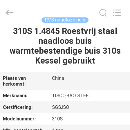
JIANGSU
MITTEL
STEEL
INDUSTRIAL
LIMITED.
RVS naadloze buis
All
Rights
Reserved.
310S 1.4845 Roestvrij staal
HUIS
naadloos buis
PRODUCTEN
warmtebestendige buis 310s
Kessel gebruikt
ONGEVEER
ONS
Plaats van
China
herkomst:
FABRIEKSREIS
Merknaam:
TISCO,BAO STEEL
Certificering:
SGS,ISO
KWALITEITSCONTROLE
Modelnummer:
310S