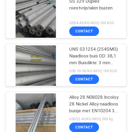
SS 329 Duplex
roestvrijstalen buizen
USD4.45/KG MOQ:100 KGS
CONTACT
UNS S31254 (254SMO)
Naadloos buis OD: 38,1
mm Buisdikte: 3 mm
Lengte 6M
USD 30-50/KG MOQ:100 KGS
CONTACT
Alloy 28 N08028 Incoloy
28 Nickel Alloy naadloos
buisje met EN10204 3.1
certificaat
USD22.45/KG MOQ:500 kg
CONTACT