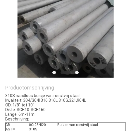
Productomschrijving
310S naadloos buisje van roestvrij staal
kwaliteit: 304/304l.316;316L,310S,321,904L
OD: 1/8" tot 10"
Dikte: SCH10-SCH160
Lange: 6m-11m
Beschrijving:
GB
0Cr25Ni20
Buizen van roestvrij staal
ASTM
310S