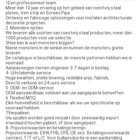
1Een professioneel team.
Meer dan 10 jaar ervaring op het gebied van roestvrij staal
platen, trim strip en Screen Pipe
Ontwerp en fabricage oplossingen voor metalen architecturale
decoratie projecten.
2. Meerdere opties
We leveren alle soorten van roestvrij staal producten, meer dan
1000 producten voor uw selectie.
3Hoe kan ik wat monsters krijgen?
Kleine monsters in de winkel en kunnen de monsters gratis
leveren.
De catalogus is beschikbaar, de meeste patronen hebben we in
voorraad.
Aanpassingen nemen ongeveer 3-7 dagen in beslag.
4- Uitstekende service.
Hoge kwaliteit, snelle levering, redelijke prijs, fabriek,
Directe verkoop en 24-uurs service.
5. OEM- en ODM-service
OEM aanvaardbaar, voldoen aan uw aangepaste behoeften.
6. Flexibel MOQ
Elke hoeveelheid is beschikbaar als we uw specificatie op
voorraad hebben.
7Verpakken.
Uw spullen worden goed verpakt door zeewaardig export
standaard houten pakket, of door aangepast.
8- Prijsvoorwaarden en betalingstermijn
Prijsvoorwaarde: EXW, FOB, CFR, CIF, enz. Betalingsvoorwaarde:
contant, T/T of L/C. Voor bulkproductie is een aanbetaling