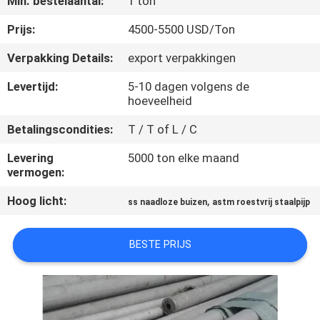
Min. bestelaantal:
1 ton
CONTACTEER
ONS
Prijs:
4500-5500 USD/Ton
Verpakking Details:
export verpakkingen
NIEUWS
Levertijd:
5-10 dagen volgens de
hoeveelheid
GEVALLEN
Betalingscondities:
T / T of L / C
Levering
5000 ton elke maand
COMPANY
vermogen:
NEWS
Hoog licht:
,
ss naadloze buizen
astm roestvrij staalpijp
SITEMAP
BESTE PRIJS
PRIVACY
POLICY