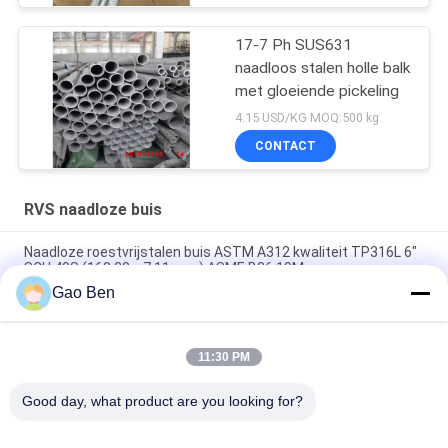
17-7 Ph SUS631
naadloos stalen holle balk
met gloeiende pickeling
4.15 USD/KG MOQ:500 kg
CONTACT
RVS naadloze buis
Naadloze roestvrijstalen buis ASTM A312 kwaliteit TP316L 6"
SCH 40S (168,28 × 7,11 mm) ASME B36.19M
Gao Ben
N10276 HastelloyC-276 buis Astm 494 Hastelloy C-276
naadloos buis Hastelloy C-276 legering buis
11:30 PM
431 roestvrijstalen buis, koudgetrokken DIN1.4057 SUS431
naadloze buis
Good day, what product are you looking for?
populaire categorieën
Alle