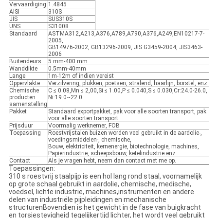
Vervaardiging
1.4845
AISI
310S
JIS
SUS310S
UNS
S31008
Standaard
ASTMA312,A213,A376,A789,A790,A376,A249,EN10217-7-
2005,
GB14976-2002, GB13296-2009, JIS G3459-2004, JIS3463-
2006
Buitendeurs
5 mm-400 mm
Wanddikte
0.5mm-40mm
Lange
1m-12m of indien vereist
Oppervlakte
Verzilvering, plukken, poetsen, stralend, haarlijn, borstel, enz.
Chemische
C ≤ 0.08,Mn ≤ 2,00,Si ≤ 1.00,P ≤ 0.040,S ≤ 0.030,Cr:24.0-26.0,
producten
Ni:19.0~22.0
samenstelling
Pakket
Standaard exportpakket, pak voor alle soorten transport, pak
voor alle soorten transport.
Prijsduur
Voormalig werknemer, FOB
Toepassing
Roestvrijstalen buizen worden veel gebruikt in de aardolie-,
voedingsmiddelen-, chemische,
Bouw, elektriciteit, kernenergie, biotechnologie, machines,
Papierindustrie, scheepsbouw, ketelindustrie enz.
Contact
Als je vragen hebt, neem dan contact met me op.
Toepassingen:
310 s roestvrij staalpijp is een hol lang rond staal, voornamelijk
op grote schaal gebruikt in aardolie, chemische, medische,
voedsel, lichte industrie, machines,instrumenten en andere
delen van industriële pijpleidingen en mechanische
structurenBovendien is het gewicht in de fase van buigkracht
en torsiestevigheid tegelijkertijd lichter, het wordt veel gebruikt