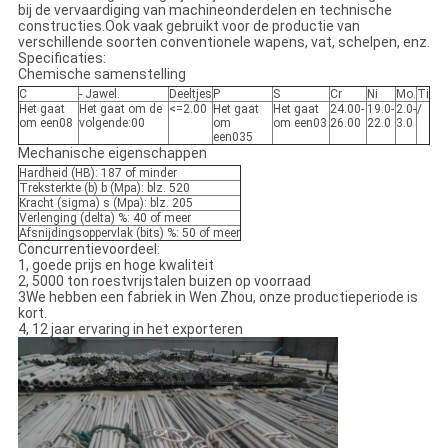
bij de vervaardiging van machineonderdelen en technische
constructies.Ook vaak gebruikt voor de productie van
verschillende soorten conventionele wapens, vat, schelpen, enz.
Specificaties:
Chemische samenstelling
C
- Jawel.
Deeltjes
P
S
Cr
Ni
Mo.
Ti
Het gaat
Het gaat om de
<=2.00
Het gaat
Het gaat
24.00-
19.0-
2.0-
/
om een08
volgende:00
om
om een03
26.00
22.0
3.0
een035
Mechanische eigenschappen
Hardheid (HB): 187 of minder
Treksterkte (b) b (Mpa): blz. 520
Kracht (sigma) s (Mpa): blz. 205
Verlenging (delta) %: 40 of meer
Afsnijdingsoppervlak (bits) %: 50 of meer
Concurrentievoordeel:
1, goede prijs en hoge kwaliteit
2, 5000 ton roestvrijstalen buizen op voorraad
3We hebben een fabriek in Wen Zhou, onze productieperiode is
kort.
4, 12 jaar ervaring in het exporteren