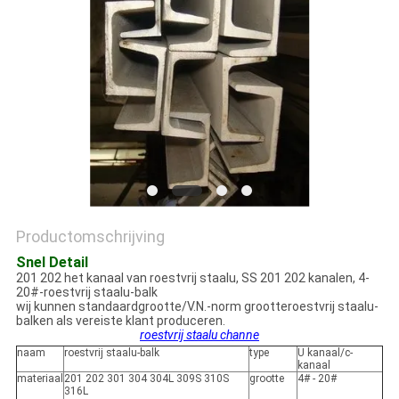
Productomschrijving
Snel Detail
201 202 het kanaal van roestvrij staalu, SS 201 202 kanalen, 4-
20#-roestvrij staalu-balk
wij kunnen standaardgrootte/V.N.-norm grootteroestvrij staalu-
balken als vereiste klant produceren.
roestvrij staalu channe
naam
roestvrij staalu-balk
type
U kanaal/c-
kanaal
materiaal
201 202 301 304 304L 309S 310S
grootte
4# - 20#
316L