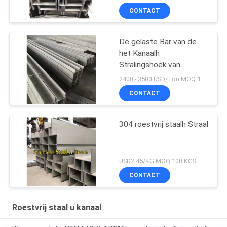
CONTACT
De gelaste Bar van de
het Kanaalh
Stralingshoek van
Roestvrij staalu voor
2400 - 3500 USD/Ton MOQ:1 TON
Structuur 316L
CONTACT
304 roestvrij staalh Straal
USD2.45/KG MOQ:100 KGS
CONTACT
Roestvrij staal u kanaal