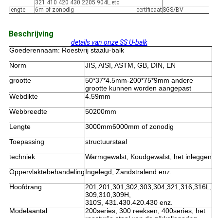
321 410 420 430 2205 904L.etc
lengte
6m of zonodig
certificaat
SGS/BV
Beschrijving
details van onze SS U-balk
Goederennaam: Roestvrij staalu-balk
Norm
JIS, AISI, ASTM, GB, DIN, EN
grootte
50*37*4.5mm-200*75*9mm andere
grootte kunnen worden aangepast
Webdikte
4.59mm
Webbreedte
50200mm
Lengte
3000mm6000mm of zonodig
Toepassing
structuurstaal
techniek
Warmgewalst, Koudgewalst, het inleggen
Oppervlaktebehandeling
Ingelegd, Zandstralend enz.
Hoofdrang
201,201,301,302,303,304,321,316,316L,
309,310,309H,
310S, 431.430.420.430 enz.
Modelaantal
200series, 300 reeksen, 400series, het