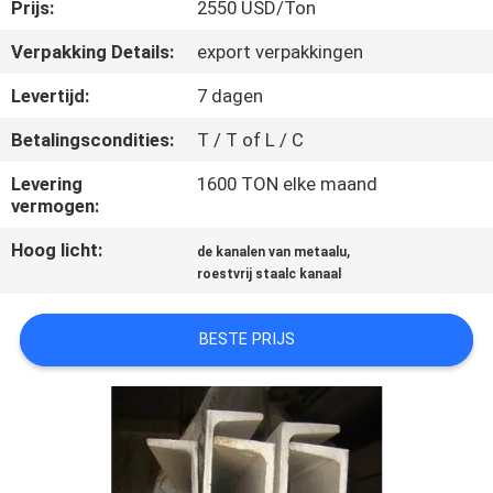
CONTACTEER
Prijs:
2550 USD/Ton
ONS
Verpakking Details:
export verpakkingen
Levertijd:
7 dagen
NIEUWS
Betalingscondities:
T / T of L / C
GEVALLEN
Levering
1600 TON elke maand
vermogen:
Hoog licht:
,
COMPANY
de kanalen van metaalu
roestvrij staalc kanaal
NEWS
BESTE PRIJS
SITEMAP
PRIVACY
POLICY