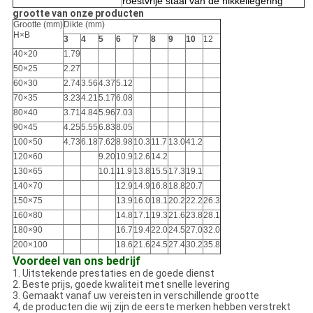
roestvrije staal van de nikkellegering
grootte van onze producten
Grootte (mm)
Dikte (mm)
H×B
3
4
5
6
7
8
9
10
12
40×20
1.79
50×25
2.27
60×30
2.74
3.56
4.37
5.12
70×35
3.23
4.21
5.17
6.08
80×40
3.71
4.84
5.96
7.03
90×45
4.25
5.55
6.83
8.05
100×50
4.73
6.18
7.62
8.98
10.3
11.7
13.0
41.2
120×60
9.20
10.9
12.6
14.2
130×65
10.1
11.9
13.8
15.5
17.3
19.1
140×70
12.9
14.9
16.8
18.8
20.7
150×75
13.9
16.0
18.1
20.2
22.2
26.3
160×80
14.8
17.1
19.3
21.6
23.8
28.1
180×90
16.7
19.4
22.0
24.5
27.0
32.0
200×100
18.6
21.6
24.5
27.4
30.2
35.8
Voordeel van ons bedrijf
1.
Uitstekende prestaties en de goede dienst
2. Beste prijs, goede kwaliteit met snelle levering
3.
Gemaakt vanaf uw vereisten in verschillende grootte
4, de producten die wij zijn de eerste merken hebben verstrekt