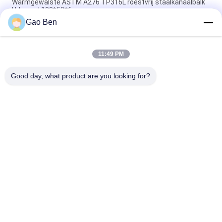
Warmgewalste ASTM A276 TP316L roestvrij staalkanaalbalk
U-kanaal 100*53*6mm
Gao Ben
ASTM A276 Warmgewalste 10 # roestvrijstalen kanaalbalk
100 mm x 50 mm x 5 mm dikte C-kanaal SS316L
11:49 PM
304 Roestvrijstalen H-balk Afmeting: 200 mm x 100 mm x 6
meter lengte (IPE 200) SS 304 H-balk
Good day, what product are you looking for?
populaire categorieën
Alle
Roestvast Stalen 
Roestvast Stalen 
Platen
Platen
Roestvrij Staal 
Roestvrij Staal Vlak 
Spoelen
Stuur
Roestvast Stalen 
Hastelloylegering
Ronde Bar
Roestvrij Staal Hoek 
Staal Ronde Bar