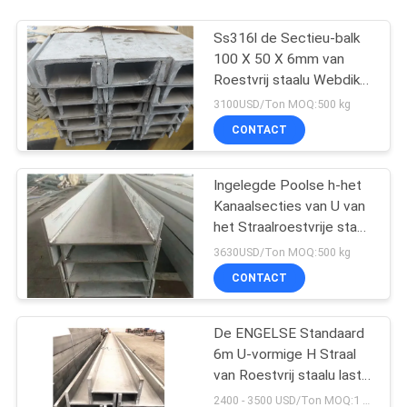
Ss316l de Sectieu-balk
100 X 50 X 6mm van
Roestvrij staalu Webdikte
X 6m
3100USD/Ton MOQ:500 kg
CONTACT
Ingelegde Poolse h-het
Kanaalsecties van U van
het Straalroestvrije staal
304 316 310s
3630USD/Ton MOQ:500 kg
CONTACT
De ENGELSE Standaard
6m U-vormige H Straal
van Roestvrij staalu laste
Opgepoetst
2400 - 3500 USD/Ton MOQ:1 TON