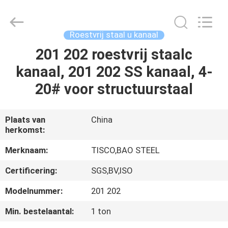
JIANGSU
MITTEL
STEEL
INDUSTRIAL
LIMITED.
Roestvrij staal u kanaal
All
Rights
Reserved.
201 202 roestvrij staalc
HUIS
kanaal, 201 202 SS kanaal, 4-
PRODUCTEN
20# voor structuurstaal
ONGEVEER
Plaats van
China
herkomst:
ONS
Merknaam:
TISCO,BAO STEEL
FABRIEKSREIS
Certificering:
SGS,BV,ISO
Modelnummer:
201 202
KWALITEITSCONTROLE
Min. bestelaantal:
1 ton