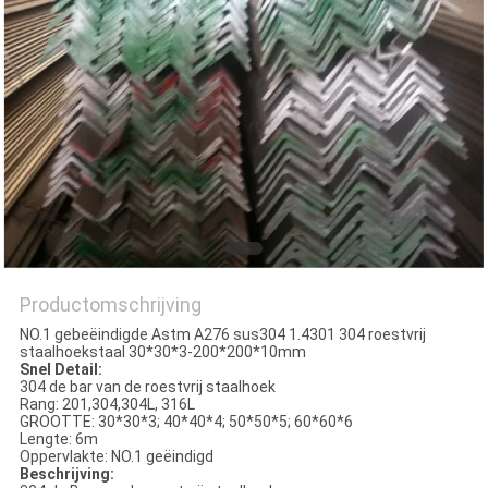
Productomschrijving
NO.1 gebeëindigde Astm A276 sus304 1.4301 304 roestvrij
staalhoekstaal 30*30*3-200*200*10mm
Snel Detail:
304 de bar van de roestvrij staalhoek
Rang: 201,304,304L, 316L
GROOTTE: 30*30*3; 40*40*4; 50*50*5; 60*60*6
Lengte: 6m
Oppervlakte: NO.1 geëindigd
Beschrijving: