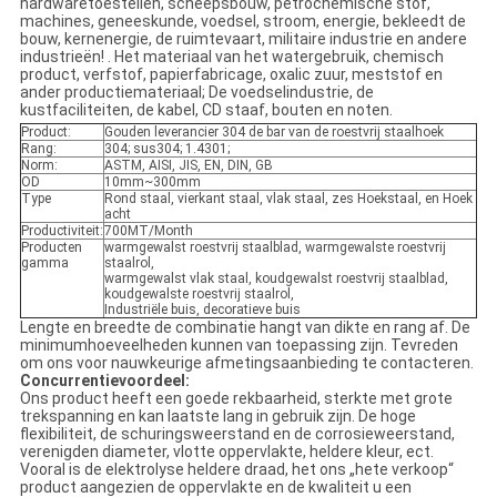
hardwaretoestellen, scheepsbouw, petrochemische stof,
machines, geneeskunde, voedsel, stroom, energie, bekleedt de
bouw, kernenergie, de ruimtevaart, militaire industrie en andere
industrieën! . Het materiaal van het watergebruik, chemisch
product, verfstof, papierfabricage, oxalic zuur, meststof en
ander productiemateriaal; De voedselindustrie, de
kustfaciliteiten, de kabel, CD staaf, bouten en noten.
Product:
Gouden leverancier 304 de bar van de roestvrij staalhoek
Rang:
304; sus304; 1.4301;
Norm:
ASTM, AISI, JIS, EN, DIN, GB
OD
10mm~300mm
Type
Rond staal, vierkant staal, vlak staal, zes Hoekstaal, en Hoek
acht
Productiviteit:
700MT/Month
Producten
warmgewalst roestvrij staalblad, warmgewalste roestvrij
gamma
staalrol,
warmgewalst vlak staal, koudgewalst roestvrij staalblad,
koudgewalste roestvrij staalrol,
Industriële buis, decoratieve buis
Lengte en breedte de combinatie hangt van dikte en rang af. De
minimumhoeveelheden kunnen van toepassing zijn. Tevreden
om ons voor nauwkeurige afmetingsaanbieding te contacteren.
Concurrentievoordeel:
Ons product heeft een goede rekbaarheid, sterkte met grote
trekspanning en kan laatste lang in gebruik zijn. De hoge
flexibiliteit, de schuringsweerstand en de corrosieweerstand,
verenigden diameter, vlotte oppervlakte, heldere kleur, ect.
Vooral is de elektrolyse heldere draad, het ons „hete verkoop“
product aangezien de oppervlakte en de kwaliteit u een