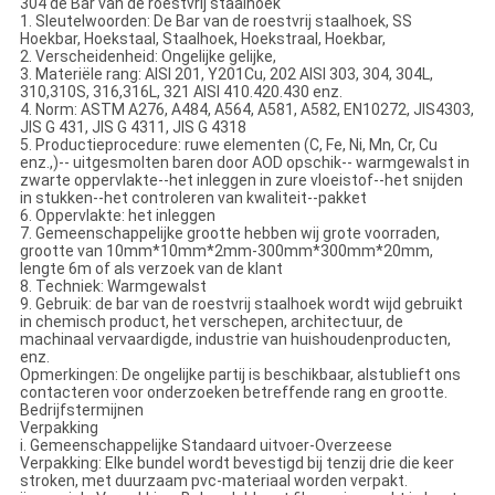
304 de Bar van de roestvrij staalhoek
1. Sleutelwoorden: De Bar van de roestvrij staalhoek, SS
Hoekbar, Hoekstaal, Staalhoek, Hoekstraal, Hoekbar,
2. Verscheidenheid: Ongelijke gelijke,
3. Materiële rang: AISI 201, Y201Cu, 202 AISI 303, 304, 304L,
310,310S, 316,316L, 321 AISI 410.420.430 enz.
4. Norm: ASTM A276, A484, A564, A581, A582, EN10272, JIS4303,
JIS G 431, JIS G 4311, JIS G 4318
5. Productieprocedure: ruwe elementen (C, Fe, Ni, Mn, Cr, Cu
enz.,)-- uitgesmolten baren door AOD opschik-- warmgewalst in
zwarte oppervlakte--het inleggen in zure vloeistof--het snijden
in stukken--het controleren van kwaliteit--pakket
6. Oppervlakte: het inleggen
7. Gemeenschappelijke grootte hebben wij grote voorraden,
grootte van 10mm*10mm*2mm-300mm*300mm*20mm,
lengte 6m of als verzoek van de klant
8. Techniek: Warmgewalst
9. Gebruik: de bar van de roestvrij staalhoek wordt wijd gebruikt
in chemisch product, het verschepen, architectuur, de
machinaal vervaardigde, industrie van huishoudenproducten,
enz.
Opmerkingen: De ongelijke partij is beschikbaar, alstublieft ons
contacteren voor onderzoeken betreffende rang en grootte.
Bedrijfstermijnen
Verpakking
i. Gemeenschappelijke Standaard uitvoer-Overzeese
Verpakking: Elke bundel wordt bevestigd bij tenzij drie die keer
stroken, met duurzaam pvc-materiaal worden verpakt.