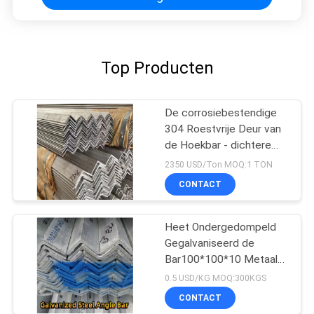
Top Producten
De corrosiebestendige
304 Roestvrije Deur van
de Hoekbar - dichtere
Staalsteunen
2350 USD/Ton MOQ:1 TON
CONTACT
Heet Ondergedompeld
Gegalvaniseerd de
Bar100*100*10 Metaal
10# ASTM A36 van de
0.5 USD/KG MOQ:300KGS
Staalhoek
CONTACT