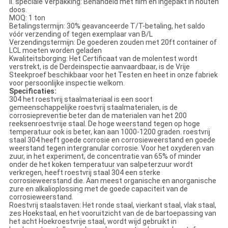
ii. speciale Verpakking: Behandeld met film en ingepakt in houten
doos.
MOQ: 1 ton
Betalingstermijn: 30% geavanceerde T/T-betaling, het saldo
vóór verzending of tegen exemplaar van B/L
Verzendingstermijn: De goederen zouden met 20ft container of
LCL moeten worden geladen
Kwaliteitsborging: Het Certificaat van de molentest wordt
verstrekt, is de Derdeinspectie aanvaardbaar, is de Vrije
Steekproef beschikbaar voor het Testen en heet in onze fabriek
voor persoonlijke inspectie welkom.
Specificaties:
304 het roestvrij staalmateriaal is een soort
gemeenschappelijke roestvrij staalmaterialen, is de
corrosiepreventie beter dan de materialen van het 200
reeksenroestvrije staal. De hoge weerstand tegen op hoge
temperatuur ook is beter, kan aan 1000-1200 graden. roestvrij
staal 304 heeft goede corrosie en corrosieweerstand en goede
weerstand tegen intergranular corrosie. Voor het oxyderen van
zuur, in het experiment, de concentratie van 65% of minder
onder de het koken temperatuur van salpeterzuur wordt
verkregen, heeft roestvrij staal 304 een sterke
corrosieweerstand die. Aan meest organische en anorganische
zure en alkalioplossing met de goede capaciteit van de
corrosieweerstand.
Roestvrij staalstaven: Het ronde staal, vierkant staal, vlak staal,
zes Hoekstaal, en het vooruitzicht van de de bartoepassing van
het acht Hoekroestvrije staal, wordt wijd gebruikt in