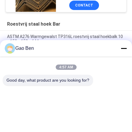
CONTACT
Roestvrij staal hoek Bar
ASTM A276 Warmgewalst TP316L roestvrij staal hoekbalk 10
x 150 x 150 x 6 M
Gao Ben
Warmgewalst (AR) 316L roestvrij staal hoekbalk 10 x 100 x 100
x 6 M, 316L SS hoek
4:57 AM
Astm A276 Aisi316l Sus316l roestvrij staal hoekbalk
80*80*8mm 6M lengte
Good day, what product are you looking for?
populaire categorieën
Alle
Roestvast Stalen 
Roestvast Stalen 
Platen
Platen
Roestvrij Staal 
Roestvrij Staal Vlak 