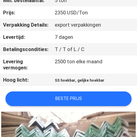
Min. bestelaantal:
5 ton
CONTACTEER
ONS
Prijs:
2350 USD/Ton
Verpakking Details:
export verpakkingen
NIEUWS
Levertijd:
7 dagen
Betalingscondities:
T / T of L / C
GEVALLEN
Levering
2500 ton elke maand
vermogen:
COMPANY
Hoog licht:
,
NEWS
SS hoekbar
gelijke hoekbar
BESTE PRIJS
SITEMAP
PRIVACY
POLICY