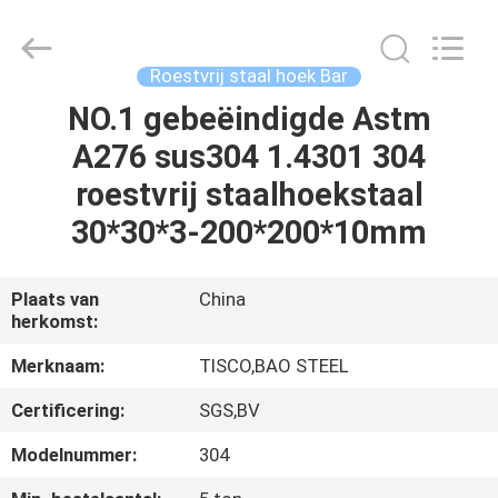
JIANGSU
MITTEL
STEEL
INDUSTRIAL
LIMITED.
Roestvrij staal hoek Bar
All
Rights
Reserved.
NO.1 gebeëindigde Astm
HUIS
A276 sus304 1.4301 304
PRODUCTEN
roestvrij staalhoekstaal
30*30*3-200*200*10mm
ONGEVEER
ONS
Plaats van
China
herkomst:
FABRIEKSREIS
Merknaam:
TISCO,BAO STEEL
Certificering:
SGS,BV
KWALITEITSCONTROLE
Modelnummer:
304