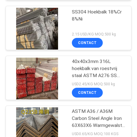
SS304 Hoekbalk 18%Cr
8%Ni
2.15 USD/KG MOQ:500 kg
CONTACT
40x40x3mm 316L
hoekbalk van roestvrij
staal ASTM A276 SS
316L hoekbalk
USD2.45/KG MOQ:500 kg
CONTACT
ASTM A36 / A36M
Carbon Steel Angle Iron
63X63X6 Warmgewalste
gelijkhoekige staaf
USD0.65/KG MOQ:100 KGS