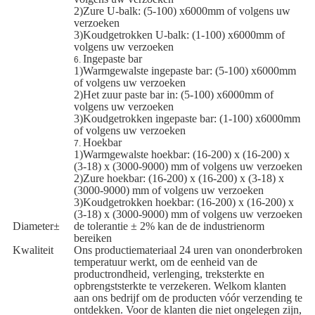
2)Zure U-balk: (5-100) x6000mm of volgens uw
verzoeken
3)Koudgetrokken U-balk: (1-100) x6000mm of
volgens uw verzoeken
Ingepaste bar
6.
1)Warmgewalste ingepaste bar: (5-100) x6000mm
of volgens uw verzoeken
2)Het zuur paste bar in: (5-100) x6000mm of
volgens uw verzoeken
3)Koudgetrokken ingepaste bar: (1-100) x6000mm
of volgens uw verzoeken
Hoekbar
7.
1)Warmgewalste hoekbar: (16-200) x (16-200) x
(3-18) x (3000-9000) mm of volgens uw verzoeken
2)Zure hoekbar: (16-200) x (16-200) x (3-18) x
(3000-9000) mm of volgens uw verzoeken
3)Koudgetrokken hoekbar: (16-200) x (16-200) x
(3-18) x (3000-9000) mm of volgens uw verzoeken
Diameter±
de tolerantie ± 2% kan de de industrienorm
bereiken
Kwaliteit
Ons productiemateriaal 24 uren van ononderbroken
temperatuur werkt, om de eenheid van de
productrondheid, verlenging, treksterkte en
opbrengststerkte te verzekeren. Welkom klanten
aan ons bedrijf om de producten vóór verzending te
ontdekken. Voor de klanten die niet ongelegen zijn,