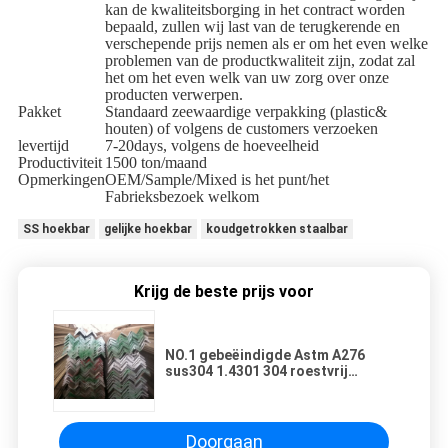
kan de kwaliteitsborging in het contract worden
bepaald, zullen wij last van de terugkerende en
verschepende prijs nemen als er om het even welke
problemen van de productkwaliteit zijn, zodat zal
het om het even welk van uw zorg over onze
producten verwerpen.
Pakket
Standaard zeewaardige verpakking (plastic&
houten) of volgens de customers verzoeken
levertijd
7-20days, volgens de hoeveelheid
Productiviteit
1500 ton/maand
Opmerkingen
OEM/Sample/Mixed is het punt/het
Fabrieksbezoek welkom
SS hoekbar
gelijke hoekbar
koudgetrokken staalbar
Krijg de beste prijs voor
NO.1 gebeëindigde Astm A276
sus304 1.4301 304 roestvrij
staalhoekstaal 30*30*3-
200*200*10mm
Doorgaan