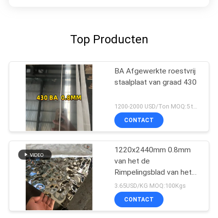
Top Producten
BA Afgewerkte roestvrij
staalplaat van graad 430
1200-2000 USD/Ton MOQ:5 ton
CONTACT
1220x2440mm 0.8mm
van het de
Rimpelingsblad van het
Roestvrij staalwater
3.65USD/KG MOQ:100Kgs
Plaat 201 304
CONTACT