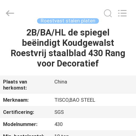
JIANGSU
MITTEL
STEEL
INDUSTRIAL
LIMITED.
Roestvast stalen platen
All
Rights
Reserved.
2B/BA/HL de spiegel
HUIS
beëindigt Koudgewalst
PRODUCTEN
Roestvrij staalblad 430 Rang
voor Decoratief
ONGEVEER
ONS
Plaats van
China
herkomst:
FABRIEKSREIS
Merknaam:
TISCO,BAO STEEL
Certificering:
SGS
KWALITEITSCONTROLE
Modelnummer:
430