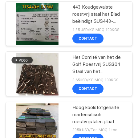
443 Koudgewalste
roestvrij staal het Blad
beëindigt SUS443-
Borstel beëindigt Inox-
1.85 USD/KG MOQ:100KGS
Blad
CONTACT
Het Comité van het de
Golf Roestvrij SUS304
Staal van het
decoratiewater
3.65USD/KG MOQ:100KGS
Opgepoetst Bladzilver
CONTACT
Hoog koolstofgehalte
martensitisch
roestvrijstalen plaat
3950 USD/Ton MOQ:1 ton