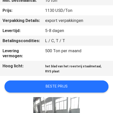
Min. bestelaantal:
10 ton
CONTACTEER
ONS
Prijs:
1130 USD/Ton
Verpakking Details:
export verpakkingen
NIEUWS
Levertijd:
5-8 dagen
Betalingscondities:
L / C, T / T
GEVALLEN
Levering
500 Ton per maand
vermogen:
COMPANY
Hoog licht:
,
NEWS
het blad van het roestvrij staalmetaal
RVS plaat
SITEMAP
BESTE PRIJS
PRIVACY
POLICY