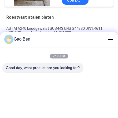
CONTACT
Roestvast stalen platen
ASTM A240 koudgewalst SUS443 UNS S44330 DIN1.4611
X2CrTi21 roestvrij staalplaat 1.2*1220mm
Gao Ben
ASTM A240 AISI 309S X12CrNi23-13 Koudgewalst roestvrij
staalplaat 1.5*1219*2438MM 2B Oppervlak
7:38 PM
ASTM AISI 309S S30908 / EN 1.4833 Koudgewalst roestvrij
staalplaat 2,5*1000*2000MM
Good day, what product are you looking for?
populaire categorieën
Alle
Roestvast Stalen 
Roestvast Stalen 
Platen
Platen
Roestvrij Staal 
Roestvrij Staal Vlak 
Spoelen
Stuur