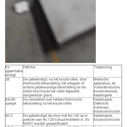
De
Definitie
Toepassing
oppervlakte
eindigt
2B
Die gebeëindigd, na het koude rollen, door
Medische
thermische behandeling, het inleggen of
apparatuur, de
andere gelijkwaardige behandeling en ten
Voedselindustrie,
slotte door koude het rollen bepaalde
Bouwmateriaal,
aangewezen glans.
Keukengerei.
BA/8K
Die verwerkten met heldere thermische
Keukengerei,
spiegel
behandeling na het koude rollen.
Elektrisch
materiaal,
Bouwconstructie.
NO.3
Die gebeëindigd die door met No.100 op te
Keukengerei,
poetsen aan No.120-schuurmiddelen in JIS
Bouwconstructie.
R6001 worden gespecificeerd.