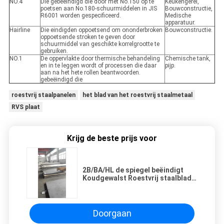
NO.4
Die gebeëindigd die door met No.150 op te
Keukengerei,
poetsen aan No.180-schuurmiddelen in JIS
Bouwconstructie,
R6001 worden gespecificeerd.
Medische
apparatuur.
Hairline
Die eindigden oppoetsend om ononderbroken
Bouwconstructie.
oppoetsende stroken te geven door
schuurmiddel van geschikte korrelgrootte te
gebruiken.
NO.1
De oppervlakte door thermische behandeling
Chemische tank,
en in te leggen wordt of processen die daar
pijp.
aan na het hete rollen beantwoorden.
gebeëindigd die
roestvrij staalpanelen
het blad van het roestvrij staalmetaal
RVS plaat
Krijg de beste prijs voor
2B/BA/HL de spiegel beëindigt
Koudgewalst Roestvrij staalblad
430 Rang voor Decoratief
Doorgaan