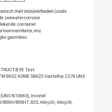
rganisch
met onzuiverheden
(zoals
 de zeewatercorrosie
 blekende container
stoomventilator, enz.
ijke gasmilieu
ESTRUCTIEVE Test
ASTM B622 ASME SB622 Hastelloy C276 UNS
 (UNS N10665), Inconel
00/800H/800HT, 825,
Alloy20, Alloy28,