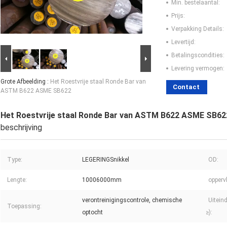
Min. bestelaantal:
Prijs:
Verpakking Details:
Levertijd:
Betalingscondities:
Levering vermogen:
Grote Afbeelding :
Het Roestvrije staal Ronde Bar van
Contact
ASTM B622 ASME SB622
Het Roestvrije staal Ronde Bar van ASTM B622 ASME SB62
beschrijving
Type:
LEGERINGSnikkel
OD:
Lengte:
10006000mm
opperv
verontreinigingscontrole, chemische
Uiteind
Toepassing:
optocht
≥):