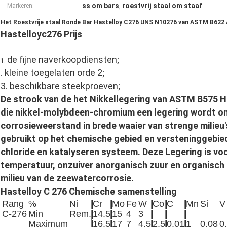
ss om bars
roestvrij staal om staaf
Markeren:
,
Het Roestvrije staal Ronde Bar Hastelloy C276 UNS N10276 van ASTM B62
Hastelloyc276 Prijs
de fijne naverkoopdiensten;
1.
. kleine toegelaten orde 2;
3. beschikbare steekproeven;
De strook van de het Nikkellegering van ASTM B575 
die nikkel-molybdeen-chromium een legering wordt 
corrosieweerstand in brede waaier van strenge milieu'
gebruikt op het chemische gebied en versteninggebie
chloride en katalyseren systeem. Deze Legering is vo
temperatuur, onzuiver anorganisch zuur en organisch z
milieu van de zeewatercorrosie.
Hastelloy C 276 Chemische samenstelling
Rang
%
Ni
Cr
Mo
Fe
W
Co
C
Mn
Si
V
C-276
Min
Rem.
14.5
15
4
3
Maximum
16.5
17
7
4.5
2.5
0.01
1
0.08
0