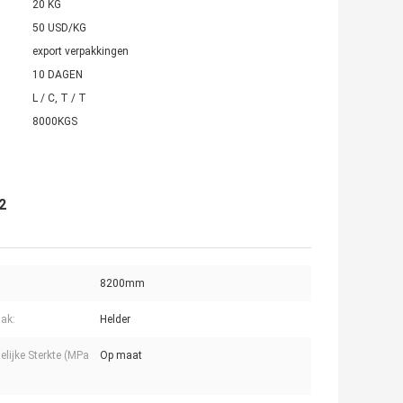
20 KG
50 USD/KG
export verpakkingen
10 DAGEN
L / C, T / T
8000KGS
2
8200mm
lak:
Helder
elijke Sterkte (MPa
Op maat