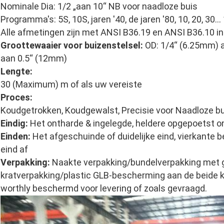
Nominale Dia: 1/2 „aan 10“ NB voor naadloze buis
Programma's: 5S, 10S, jaren '40, de jaren '80, 10, 20, 30…
Alle afmetingen zijn met ANSI B36.19 en ANSI B36.10 
Groottewaaier voor buizenstelsel:
OD: 1/4“ (6.25mm) 
aan 0.5“ (12mm)
Lengte:
30 (Maximum) m of als uw vereiste
Proces:
Koudgetrokken, Koudgewalst, Precisie voor Naadloze bui
Eindig:
Het ontharde & ingelegde, heldere opgepoetst o
Einden:
Het afgeschuinde of duidelijke eind, vierkante be
eind af
Verpakking:
Naakte verpakking/bundelverpakking met g
kratverpakking/plastic GLB-bescherming aan de beide k
worthly beschermd voor levering of zoals gevraagd.