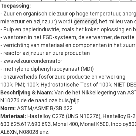
Toepassing:
- Zuur en organisch die zuur op hoge temperatuur, ano
mierezuur en azijnzuur) wordt
gemengd
, het milieu van
- Pulp en papierindustrie, zoals het koken oplossing en
- wastoren in het FGD-systeem, de verwarmer, de natte 
- verrichting van materiaal en componenten in het zuurr
- reactor azijnzuur en zure producten
- zwavelzuurcondensator
- methylene diphenyl isocyanaat (MDI)
- onzuiverheids fosfor zure productie en verwerking
100% PMI; 100% Hydrostatische Test of 100% NIET D
Beschrijving & Naam:
Van de het Nikkellegering van 
N10276 de de naadloze buis/pijp
Norm:
ASTM/ASME B/SB 622
Materiaal:
Hastelloy C276 (UNS N10276), Hastelloy B-2
600.625.617.690.693, Monel 400, Monel K500, Incoloy8
AL6XN, N08028 enz.