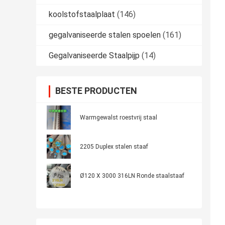
koolstofstaalplaat
(146)
gegalvaniseerde stalen spoelen
(161)
Gegalvaniseerde Staalpijp
(14)
BESTE PRODUCTEN
Warmgewalst roestvrij staal
2205 Duplex stalen staaf
Ø120 X 3000 316LN Ronde staalstaaf