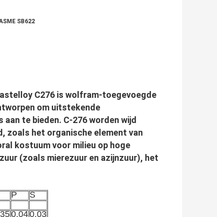
2 ASME SB622
Hastelloy C276 is wolfram-toegevoegde
ontworpen om uitstekende
s aan te bieden. C-276 worden wijd
d, zoals het organische element van
oral kostuum voor milieu op hoge
uur (zoals mierezuur en azijnzuur), het
P
S
.35
0.04
0.03