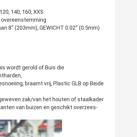
 120, 140, 160, XXS
in overeenstemming
aan 8“ (203mm), GEWICHT 0.02“ (0.5mm)
s wordt gerold of Buis die
ntharden,
snoeiing, braamt vrij, Plastic GLB op Beide
eweven zak/van het houten of staalkader
anten van buizen en geschikt overzees-