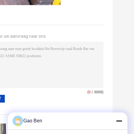
ur uw aanvraag naar ons
(
0
/ 3000)
Gao Ben