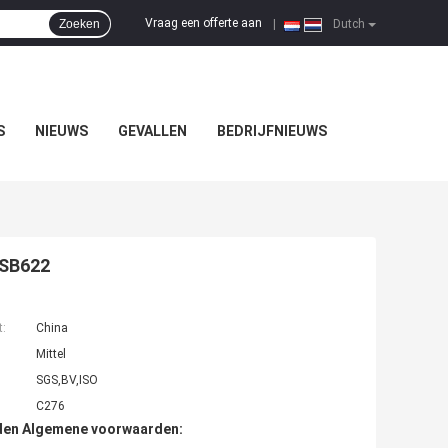
Vraag een offerte aan
Zoeken
|
Dutch
S
NIEUWS
GEVALLEN
BEDRIJFNIEUWS
 SB622
t:
China
Mittel
SGS,BV,ISO
C276
den Algemene voorwaarden: