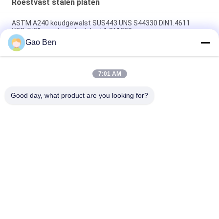
Roestvast stalen platen
ASTM A240 koudgewalst SUS443 UNS S44330 DIN1.4611
X2CrTi21 roestvrij staalplaat 1.2*1220mm
Gao Ben
ASTM A240 AISI 309S X12CrNi23-13 Koudgewalst roestvrij
staalplaat 1.5*1219*2438MM 2B Oppervlak
7:01 AM
ASTM AISI 309S S30908 / EN 1.4833 Koudgewalst roestvrij
staalplaat 2,5*1000*2000MM
Good day, what product are you looking for?
populaire categorieën
Alle
Roestvast Stalen 
Roestvast Stalen 
Platen
Platen
Roestvrij Staal 
Roestvrij Staal Vlak 
Spoelen
Stuur
Roestvast Stalen 
Hastelloylegering
Ronde Bar