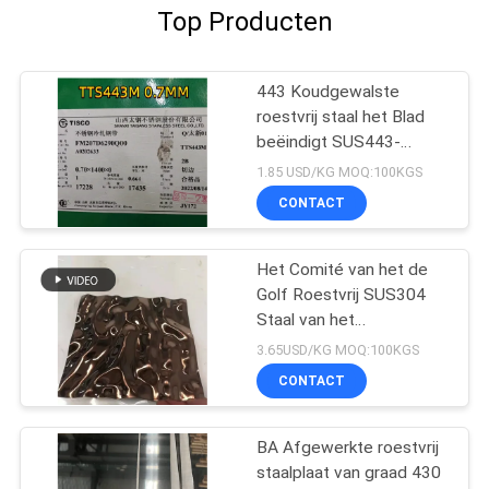
Top Producten
443 Koudgewalste
roestvrij staal het Blad
beëindigt SUS443-
Borstel beëindigt Inox-
1.85 USD/KG MOQ:100KGS
Blad
CONTACT
Het Comité van het de
Golf Roestvrij SUS304
Staal van het
decoratiewater
3.65USD/KG MOQ:100KGS
Opgepoetst Bladzilver
CONTACT
BA Afgewerkte roestvrij
staalplaat van graad 430