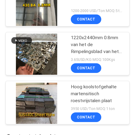
1200-2000 USD/Ton MOQ:5 ton
CONTACT
1220x2440mm 0.8mm
van het de
Rimpelingsblad van het
Roestvrij staalwater
3.65USD/KG MOQ:100Kgs
Plaat 201 304
CONTACT
Hoog koolstofgehalte
martensitisch
roestvrijstalen plaat
3950 USD/Ton MOQ:1 ton
CONTACT