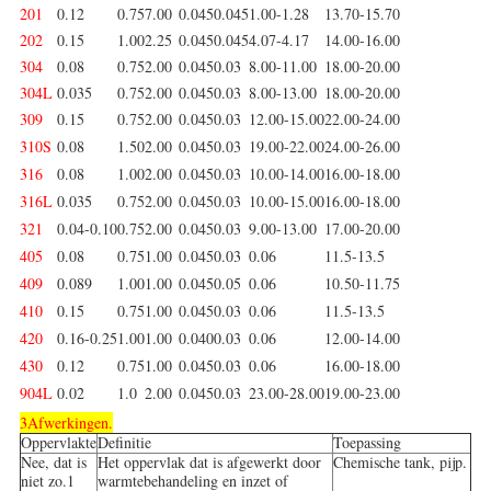
201
0.12
0.75
7.00
0.045
0.045
1.00-1.28
13.70-15.70
202
0.15
1.00
2.25
0.045
0.045
4.07-4.17
14.00-16.00
304
0.08
0.75
2.00
0.045
0.03
8.00-11.00
18.00-20.00
304L
0.035
0.75
2.00
0.045
0.03
8.00-13.00
18.00-20.00
309
0.15
0.75
2.00
0.045
0.03
12.00-15.00
22.00-24.00
310S
0.08
1.50
2.00
0.045
0.03
19.00-22.00
24.00-26.00
316
0.08
1.00
2.00
0.045
0.03
10.00-14.00
16.00-18.00
316L
0.035
0.75
2.00
0.045
0.03
10.00-15.00
16.00-18.00
321
0.04-0.10
0.75
2.00
0.045
0.03
9.00-13.00
17.00-20.00
405
0.08
0.75
1.00
0.045
0.03
0.06
11.5-13.5
409
0.089
1.00
1.00
0.045
0.05
0.06
10.50-11.75
410
0.15
0.75
1.00
0.045
0.03
0.06
11.5-13.5
420
0.16-0.25
1.00
1.00
0.040
0.03
0.06
12.00-14.00
430
0.12
0.75
1.00
0.045
0.03
0.06
16.00-18.00
904L
0.02
1.0
2.00
0.045
0.03
23.00-28.00
19.00-23.00
3Afwerkingen.
Oppervlakte
Definitie
Toepassing
Nee, dat is
Het oppervlak dat is afgewerkt door
Chemische tank, pijp.
niet zo.1
warmtebehandeling en inzet of