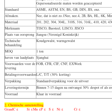
Gepersonaliseerde maten worden geaccepteerd
Standaard
ASME, ASTM, EN, BS, GB, DIN, JIS, enz.
Afmaken.
Nee, dat is niet zo.1Nee, nee.4, 2B, BA, HL, 8K, Mir
Materiaal
201, 202, 304, 304L, 310S, 316, 316L, 410, 420, 4
Merknaam
TISCO, Baosteel, LISCO, JISCO
Plaats van oorsprong
Jiangsu (Verenigd Koninkrijk)
Technische
Koudgewalst, warmgewalst
behandeling
MOQ
1 ton
haven van laadplaats
Sjanghai
Voorwaarden voor de
FOB, CFR, CIF, CNF, EXWork
levering
Betalingsvoorwaarden
L/C, T/T (30% korting)
Verpakking
Standaardverpakking voor de uitvoer
Leveringstermijn
Binnen 7-15 dagen na ontvangst 30% despot of als uw
Voorraad
Klaar in voorraad
2. Chemische samenstelling
Graad
C ≤
Si ≤
Mn ≤
P ≤
S ≤
Ni ≤
Cr ≤