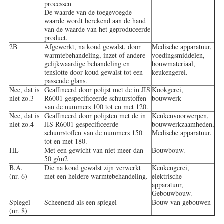
processen
De waarde van de toegevoegde
waarde wordt berekend aan de hand
van de waarde van het geproduceerde
product.
2B
Afgewerkt, na koud gewalst, door
Medische apparatuur,
warmtebehandeling, inzet of andere
voedingsmiddelen,
gelijkwaardige behandeling en
bouwmateriaal,
tenslotte door koud gewalst tot een
keukengerei.
passende glans.
Nee, dat is
Geaffineerd door polijst met de in JIS
Kookgerei,
niet zo.3
R6001 gespecificeerde schuurstoffen
bouwwerk
van de nummers 100 tot en met 120.
Nee, dat is
Geaffineerd door polijsten met de in
Keukenvoorwerpen,
niet zo.4
JIS R6001 gespecificeerde
bouwwerkzaamheden,
schuurstoffen van de nummers 150
Medische apparatuur.
tot en met 180.
HL
Met een gewicht van niet meer dan
Bouwbouw.
50 g/m2
B.A.
Die na koud gewalst zijn verwerkt
Keukengerei,
(nr. 6)
met een heldere warmtebehandeling.
elektrische
apparatuur,
Gebouwbouw.
Spiegel
Scheenend als een spiegel
Bouw van gebouwen
(nr. 8)