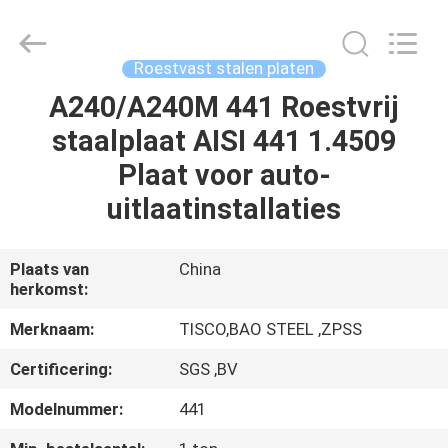
JIANGSU
MITTEL
STEEL
INDUSTRIAL
LIMITED.
Roestvast stalen platen
All
Rights
Reserved.
A240/A240M 441 Roestvrij
HUIS
staalplaat AISI 441 1.4509
PRODUCTEN
Plaat voor auto-
uitlaatinstallaties
ONGEVEER
ONS
Plaats van
China
herkomst:
FABRIEKSREIS
Merknaam:
TISCO,BAO STEEL ,ZPSS
Certificering:
SGS ,BV
KWALITEITSCONTROLE
Modelnummer:
441