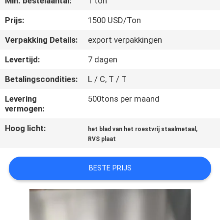
Min. bestelaantal:
1 ton
CONTACTEER
ONS
Prijs:
1500 USD/Ton
Verpakking Details:
export verpakkingen
NIEUWS
Levertijd:
7 dagen
Betalingscondities:
L / C, T / T
GEVALLEN
Levering
500tons per maand
vermogen:
COMPANY
Hoog licht:
,
NEWS
het blad van het roestvrij staalmetaal
RVS plaat
SITEMAP
BESTE PRIJS
PRIVACY
POLICY