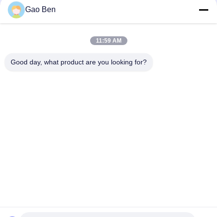
Gao Ben
legering 20 Plate Incoloy20 Carpenter20Cb-3 UNSN08020
2.4460 8MM X 1500 X 6000MM
11:59 AM
Bestand Warmgewalst DIN 1.4845 SUS 310S AISI 310S INOX
Roestvrij staalplaat op hoge temperatuur 12*1500
Good day, what product are you looking for?
populaire categorieën
Alle
Roestvast Stalen 
Roestvast Stalen 
Platen
Platen
Roestvrij Staal 
Roestvrij Staal Vlak 
Spoelen
Stuur
Roestvast Stalen 
Hastelloylegering
Ronde Bar
Roestvrij Staal Hoek 
Staal Ronde Bar
Bar