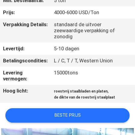
Min. bestelaantal:
5 ton
CONTACTEER
ONS
Prijs:
4000-6000 USD/Ton
Verpakking Details:
standaard de uitvoer
zeewaardige verpakking of
NIEUWS
zonodig
Levertijd:
5-10 dagen
GEVALLEN
Betalingscondities:
L / C, T / T, Western Union
COMPANY
Levering
15000tons
vermogen:
NEWS
Hoog licht:
,
roestvrij staalbladen en platen
de dikte van de roestvrij staalplaat
SITEMAP
BESTE PRIJS
PRIVACY
POLICY