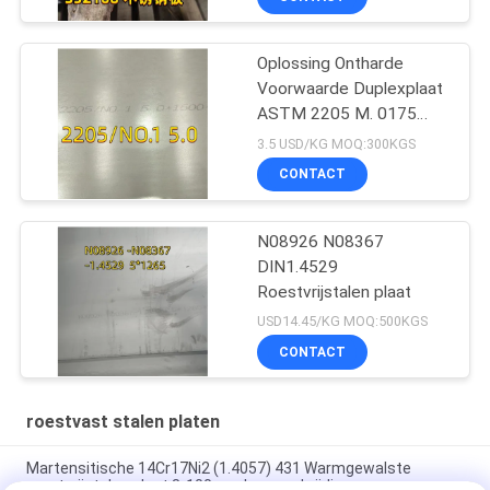
Oplossing Ontharde
Voorwaarde Duplexplaat
ASTM 2205 M. 0175
6000 X 1500 X 6 Thk
3.5 USD/KG MOQ:300KGS
CONTACT
N08926 N08367
DIN1.4529
Roestvrijstalen plaat
USD14.45/KG MOQ:500KGS
CONTACT
roestvast stalen platen
Martensitische 14Cr17Ni2 (1.4057) 431 Warmgewalste
roestvrijstalen plaat 8-100mm Laserschrijding