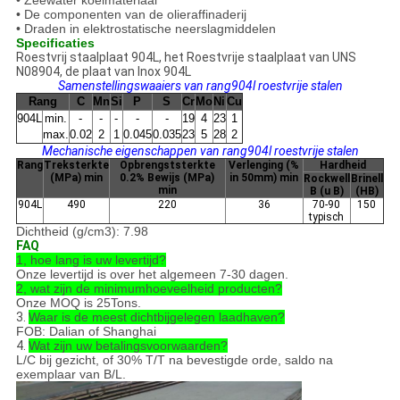
• Zeewater koelmateriaal
• De componenten van de olieraffinaderij
• Draden in elektrostatische neerslagmiddelen
Specificaties
Roestvrij staalplaat 904L, het Roestvrije staalplaat van UNS
N08904, de plaat van Inox 904L
Samenstellingswaaiers van rang904l roestvrije stalen
Rang
C
Mn
Si
P
S
Cr
Mo
Ni
Cu
904L
min.
-
-
-
-
-
19
4
23
1
max.
0.02
2
1
0.045
0.035
23
5
28
2
Mechanische eigenschappen van rang904l roestvrije stalen
Rang
Treksterkte
Opbrengststerkte
Verlenging (%
Hardheid
(MPa) min
0.2% Bewijs (MPa)
in 50mm) min
Rockwell
Brinell
min
B (u B)
(HB)
904L
490
220
36
70-90
150
typisch
Dichtheid (g/cm3): 7.98
FAQ
1, hoe lang is uw levertijd?
Onze levertijd is over het algemeen 7-30 dagen.
2, wat zijn de minimumhoeveelheid producten?
Onze MOQ is 25Tons.
3.
Waar is de meest dichtbijgelegen laadhaven?
FOB: Dalian of Shanghai
4.
Wat zijn uw betalingsvoorwaarden?
L/C bij gezicht, of 30% T/T na bevestigde orde, saldo na
exemplaar van B/L.