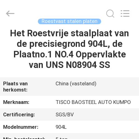
JIANGSU
MITTEL
STEEL
INDUSTRIAL
LIMITED.
Roestvast stalen platen
All
Rights
Reserved.
Het Roestvrije staalplaat van
HUIS
de precisiegrond 904L, de
PRODUCTEN
Plaatno.1 NO.4 Oppervlakte
van UNS N08904 SS
ONGEVEER
ONS
Plaats van
China (vasteland)
herkomst:
FABRIEKSREIS
Merknaam:
TISCO BAOSTEEL AUTO KUMPO
Certificering:
SGS/BV
KWALITEITSCONTROLE
Modelnummer:
904L