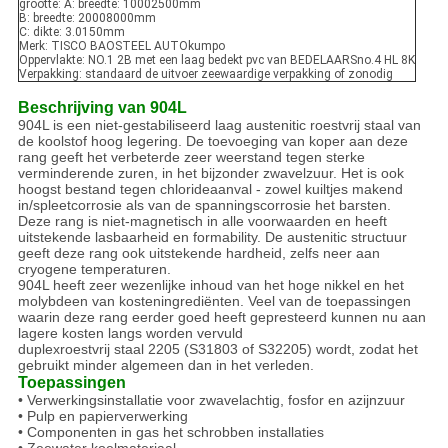
grootte: A: breedte: 10002500mm
B: breedte: 20008000mm
C: dikte: 3.0150mm
Merk: TISCO BAOSTEEL AUTOkumpo
Oppervlakte: NO.1 2B met een laag bedekt pvc van BEDELAARSno.4 HL 8K
Verpakking: standaard de uitvoer zeewaardige verpakking of zonodig
Beschrijving van 904L
904L is een niet-gestabiliseerd laag austenitic roestvrij staal van
de koolstof hoog legering. De toevoeging van koper aan deze
rang geeft het verbeterde zeer weerstand tegen sterke
verminderende zuren, in het bijzonder zwavelzuur. Het is ook
hoogst bestand tegen chlorideaanval - zowel kuiltjes makend
in/spleetcorrosie als van de spanningscorrosie het barsten.
Deze rang is niet-magnetisch in alle voorwaarden en heeft
uitstekende lasbaarheid en formability. De austenitic structuur
geeft deze rang ook uitstekende hardheid, zelfs neer aan
cryogene temperaturen.
904L heeft zeer wezenlijke inhoud van het hoge nikkel en het
molybdeen van kosteningrediënten. Veel van de toepassingen
waarin deze rang eerder goed heeft gepresteerd kunnen nu aan
lagere kosten langs worden vervuld
duplexroestvrij staal 2205 (S31803 of S32205) wordt, zodat het
gebruikt minder algemeen dan in het verleden.
Toepassingen
•
Verwerkingsinstallatie voor zwavelachtig, fosfor en azijnzuur
• Pulp en papierverwerking
• Componenten in gas het schrobben installaties