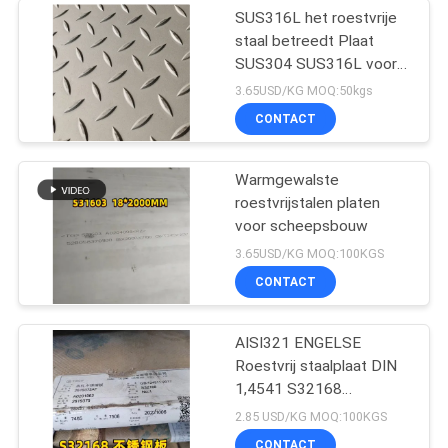
SUS316L het roestvrije
staal betreedt Plaat
SUS304 SUS316L voor
Bevloering
3.65USD/KG MOQ:50kgs
CONTACT
Warmgewalste
roestvrijstalen platen
voor scheepsbouw
3.65USD/KG MOQ:100KGS
CONTACT
AISI321 ENGELSE
Roestvrij staalplaat DIN
1,4541 S32168
Warmgewalste 10mm
2.85 USD/KG MOQ:100KGS
voor Boiler
CONTACT